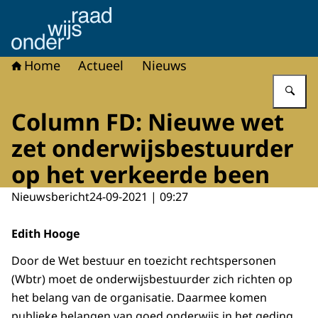
Naar de homepage van Onderwijsraad
Home
Actueel
Nieuws
Vu
Column FD: Nieuwe wet
zet onderwijsbestuurder
op het verkeerde been
Nieuwsbericht
24-09-2021 | 09:27
Edith Hooge
Door de Wet bestuur en toezicht rechtspersonen
(Wbtr) moet de onderwijsbestuurder zich richten op
het belang van de organisatie. Daarmee komen
publieke belangen van goed onderwijs in het geding,