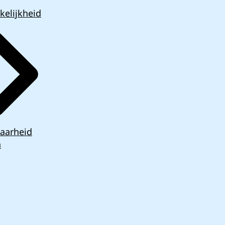
kelijkheid
aarheid
n