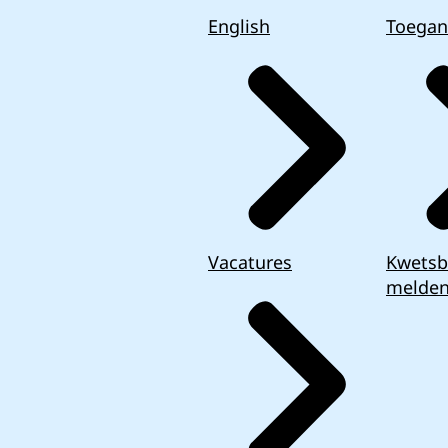
English
Toegan
Vacatures
Kwetsb
melde