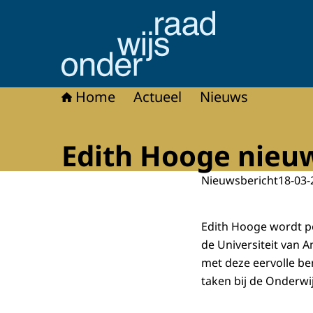
Naar de homepage van Onderwijsraad
Home
Actueel
Nieuws
Edith Hooge nieu
Nieuwsbericht
18-03-
Edith Hooge wordt per
de Universiteit van 
met deze eervolle be
taken bij de Onderwi