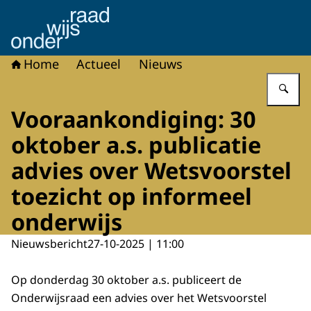
Naar de homepage van Onderwijsraad
Home
Actueel
Nieuws
Vu
Vooraankondiging: 30
oktober a.s. publicatie
advies over Wetsvoorstel
toezicht op informeel
onderwijs
Nieuwsbericht
27-10-2025 | 11:00
Op donderdag 30 oktober a.s. publiceert de
Onderwijsraad een advies over het Wetsvoorstel