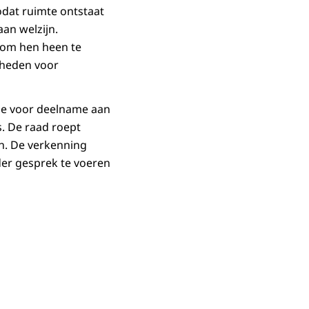
odat ruimte ontstaat
an welzijn.
d om hen heen te
kheden voor
rde voor deelname aan
s. De raad roept
n. De verkenning
er gesprek te voeren