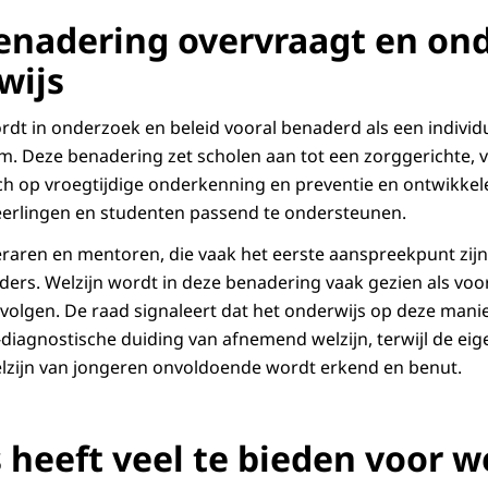
enadering overvraagt en on
wijs
dt in onderzoek en beleid vooral benaderd als een individ
 Deze benadering zet scholen aan tot een zorggerichte, ve
zich op vroegtijdige onderkenning en preventie en ontwikkel
eerlingen en studenten passend te ondersteunen.
eraren en mentoren, die vaak het eerste aanspreekpunt zijn
ders. Welzijn wordt in deze benadering vaak gezien als v
volgen. De raad signaleert dat het onderwijs op deze man
-diagnostische duiding van afnemend welzijn, terwijl de eig
lzijn van jongeren onvoldoende wordt erkend en benut.
heeft veel te bieden voor we