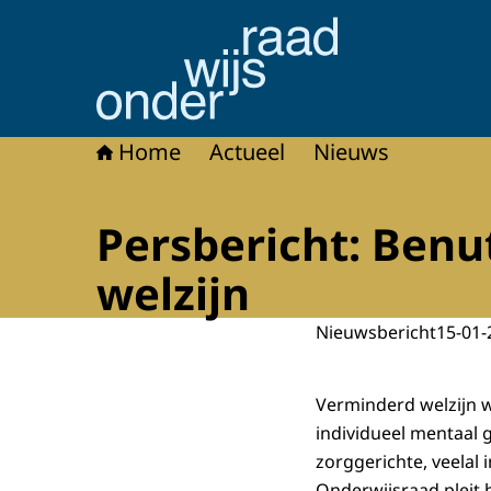
Naar de homepage van Onderwijsraad
Home
Actueel
Nieuws
Persbericht: Benu
welzijn
Nieuwsbericht
15-01-
Verminderd welzijn w
individueel mentaal 
zorggerichte, veelal 
Onderwijsraad pleit 