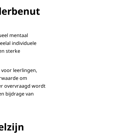
derbenut
ueel mentaal
elal individuele
en sterke
 voor leerlingen,
oorwaarde om
ier overvraagd wordt
en bijdrage van
lzijn