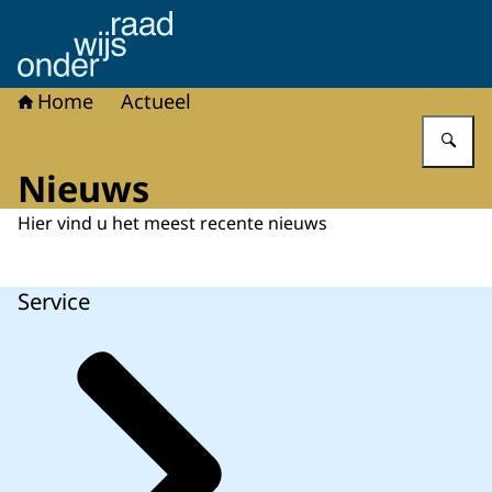
Naar de homepage van Onderwijsraad
Home
Actueel
Vu
Nieuws
Hier vind u het meest recente nieuws
Service