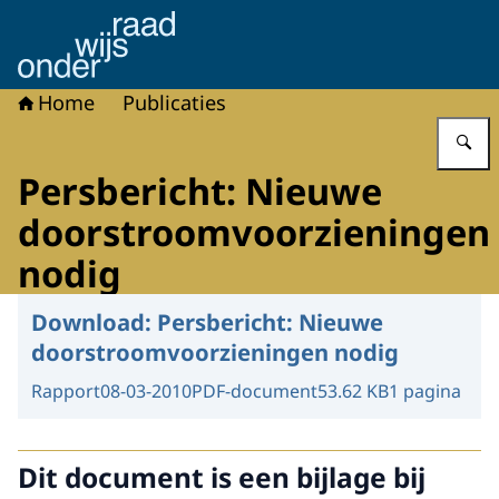
Naar de homepage van Onderwijsraad
Home
Publicaties
V
Persbericht: Nieuwe
doorstroomvoorzieningen
nodig
Download:
Persbericht: Nieuwe
doorstroomvoorzieningen nodig
Rapport
08-03-2010
PDF-document
53.62 KB
1 pagina
Dit document is een bijlage bij