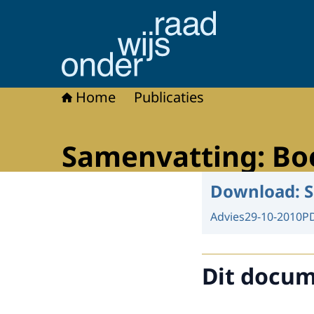
Naar de homepage van Onderwijsraad
Home
Publicaties
Samenvatting: Boe
Download:
S
Advies
29-10-2010
P
Dit docume