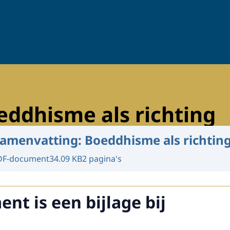
ddhisme als richting
amenvatting: Boeddhisme als richtin
DF-document
34.09 KB
2 pagina's
nt is een bijlage bij