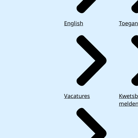
English
Toegan
Vacatures
Kwetsb
melde