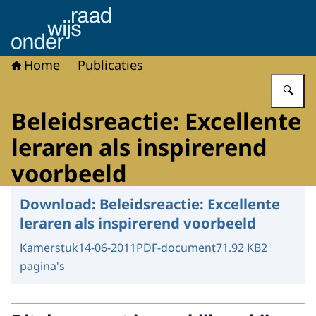
Naar de homepage van Onderwijsraad
Home
Publicaties
Vu
Beleidsreactie: Excellente
leraren als inspirerend
voorbeeld
Download:
Beleidsreactie: Excellente
leraren als inspirerend voorbeeld
Kamerstuk
14-06-2011
PDF-document
71.92 KB
2
pagina's