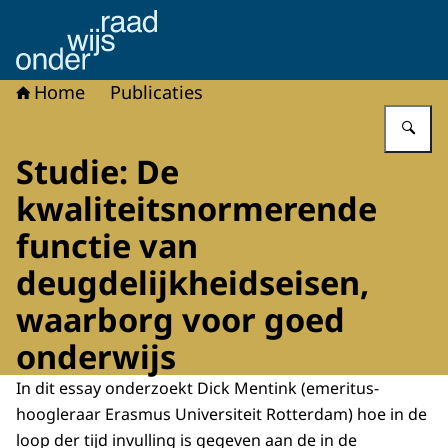
Naar de homepage van Onderwijsraad
Home
Publicaties
Vu
Studie: De
kwaliteitsnormerende
functie van
deugdelijkheidseisen,
waarborg voor goed
onderwijs
In dit essay onderzoekt Dick Mentink (emeritus-
hoogleraar Erasmus Universiteit Rotterdam) hoe in de
loop der tijd invulling is gegeven aan de in de