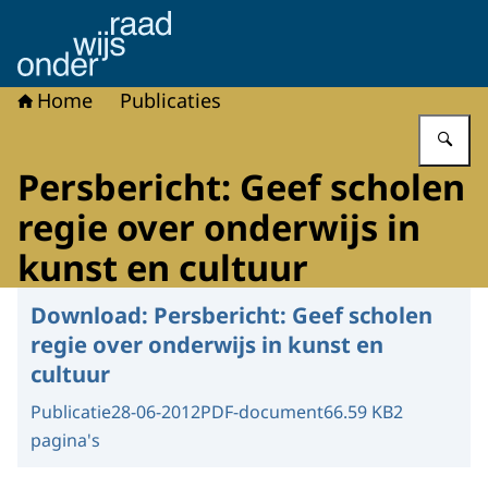
Naar de homepage van Onderwijsraad
Home
Publicaties
Vu
Persbericht: Geef scholen
regie over onderwijs in
kunst en cultuur
Download:
Persbericht: Geef scholen
regie over onderwijs in kunst en
cultuur
Publicatie
28-06-2012
PDF-document
66.59 KB
2
pagina's