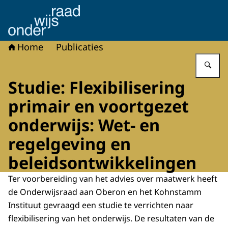
Naar de homepage van Onderwijsraad
Home
Publicaties
Vu
Studie: Flexibilisering
primair en voortgezet
onderwijs: Wet- en
regelgeving en
beleidsontwikkelingen
Ter voorbereiding van het advies over maatwerk heeft
de Onderwijsraad aan Oberon en het Kohnstamm
Instituut gevraagd een studie te verrichten naar
flexibilisering van het onderwijs. De resultaten van de