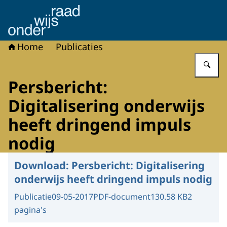
Naar de homepage van Onderwijsraad
Home
Publicaties
Vu
Persbericht:
Digitalisering onderwijs
heeft dringend impuls
nodig
Download:
Persbericht: Digitalisering
onderwijs heeft dringend impuls nodig
Publicatie
09-05-2017
PDF-document
130.58 KB
2
pagina's