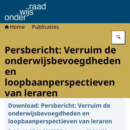
Naar de homepage van Onderwijsraad
Home
Publicaties
Vu
Persbericht: Verruim de
onderwijsbevoegdheden
en
loopbaanperspectieven
van leraren
Download:
Persbericht: Verruim de
onderwijsbevoegdheden en
loopbaanperspectieven van leraren