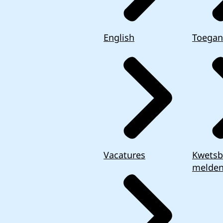
English
Toegan
Vacatures
Kwetsb
melde