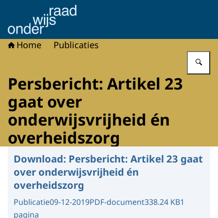
Naar de homepage van Onderwijsraad
Home
Publicaties
Vu
Persbericht: Artikel 23
gaat over
onderwijsvrijheid én
overheidszorg
Download:
Persbericht: Artikel 23 gaat
over onderwijsvrijheid én
overheidszorg
Publicatie
09-12-2019
PDF-document
338.24 KB
1
pagina