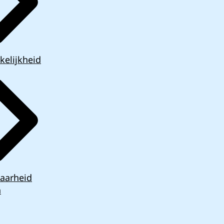
kelijkheid
aarheid
n