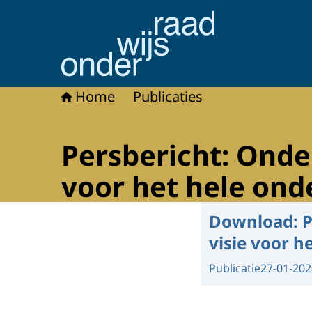
Naar de homepage van Onderwijsraad
Home
Publicaties
Persbericht: Onder
voor het hele ond
Download:
P
visie voor h
Publicatie
27-01-202