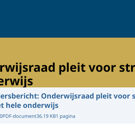
wijsraad pleit voor str
erwijs
ersbericht: Onderwijsraad pleit voor 
et hele onderwijs
0
PDF-document
36.19 KB
1 pagina