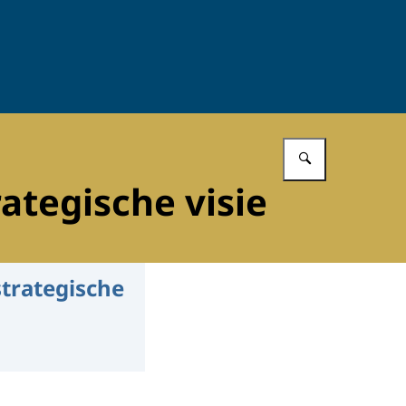
Vul in wat 
ategische visie
strategische