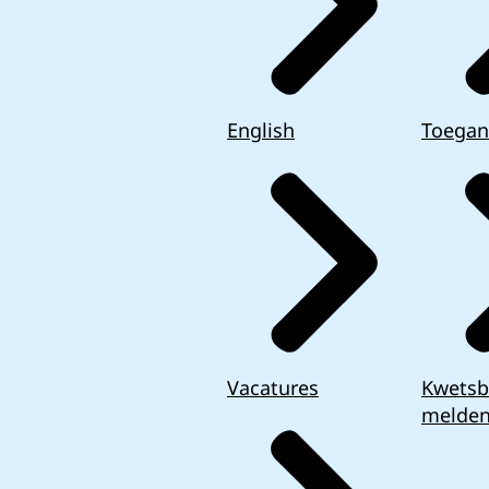
English
Toegan
Vacatures
Kwetsb
melde