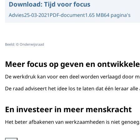
Download:
Tijd voor focus
Advies
25-03-2021
PDF-document
1.65 MB
64 pagina's
Beeld: © Onderwijsraad
Meer focus op geven en ontwikkele
De werkdruk kan voor een deel worden verlaagd door meer
De raad adviseert het idee los te laten dat één leraar 
En investeer in meer menskracht
Het beter afbakenen van werkzaamheden is niet genoeg. H
Vergroot afbeelding Schematische weergave van oplossingen voor de hoge