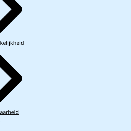
kelijkheid
aarheid
n