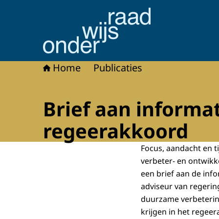
Naar de homepage van Onderwijsraad
Home
Publicaties
Brief aan inform
regeerakkoord
Focus, aandacht en t
verbeter- en ontwik
een brief aan de inf
adviseur van regerin
duurzame verbeterin
krijgen in het regee