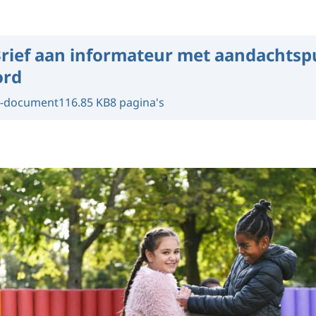
rief aan informateur met aandachtsp
ord
-document
116.85 KB
8 pagina's