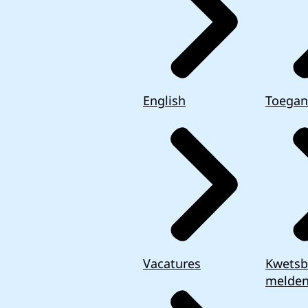
English
Toegan
Vacatures
Kwetsb
melde