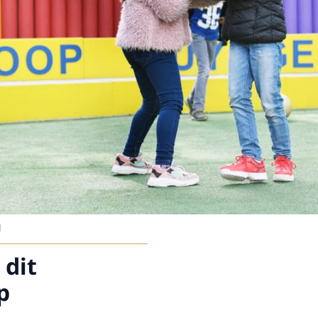
d
 dit
p