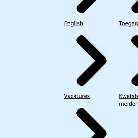
English
Toegan
Vacatures
Kwetsb
melde