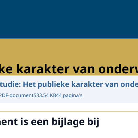
eke karakter van onder
tudie: Het publieke karakter van ond
PDF-document
533.54 KB
44 pagina's
nt is een bijlage bij