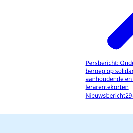
Persbericht: Ond
beroep op solida
aanhoudende en o
lerarentekorten
Nieuwsbericht
29