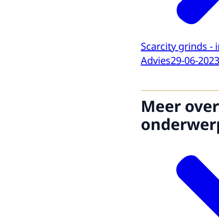
Scarcity grinds - i
Advies
29-06-202
Meer over
onderwer