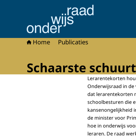
Naar de homepage van Onderwijsraad
Home
Publicaties
Schaarste schuurt
Lerarentekorten houd
Onderwijsraad in de
dat lerarentekorten 
schoolbesturen die 
kansenongelijkheid i
de minister voor Pri
hoe in onderwijs vo
leraren. De raad werk