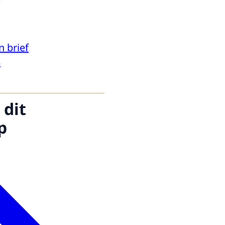
n brief
3
 dit
p