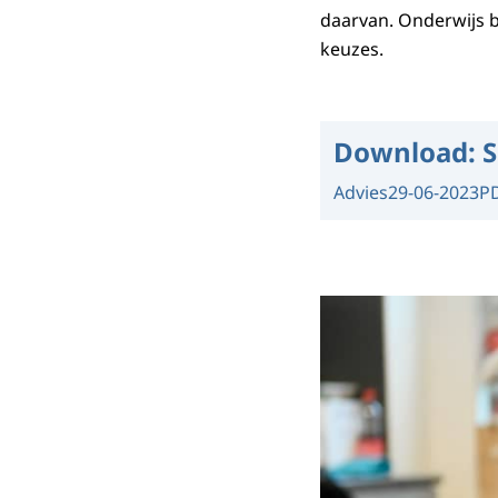
daarvan. Onderwijs bl
keuzes.
Download:
S
Advies
29-06-2023
P