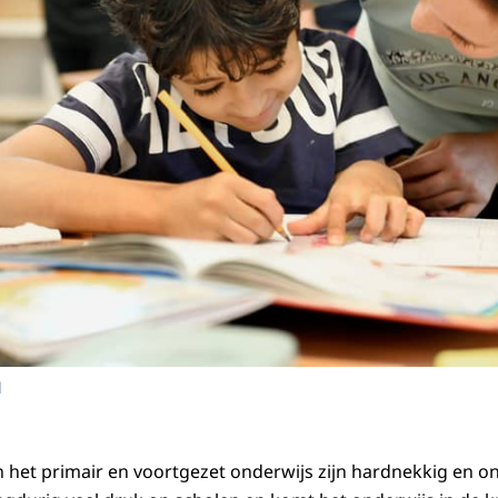
d
n het primair en voortgezet onderwijs zijn hardnekkig en on