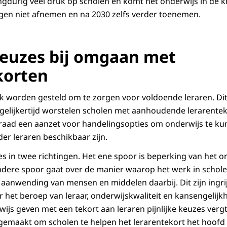
ngdurig veel druk op scholen en komt het onderwijs in de k
gen niet afnemen en na 2030 zelfs verder toenemen.
 keuzes bij omgaan met
korten
rk worden gesteld om te zorgen voor voldoende leraren. Dit
Tegelijkertijd worstelen scholen met aanhoudende lerarentek
raad een aanzet voor handelingsopties om onderwijs te ku
er leraren beschikbaar zijn.
es in twee richtingen. Het ene spoor is beperking van het 
andere spoor gaat over de manier waarop het werk in schol
aanwending van mensen en middelen daarbij. Dit zijn ingr
r het beroep van leraar, onderwijskwaliteit en kansengelij
rwijs geven met een tekort aan leraren pijnlijke keuzes verg
emaakt om scholen te helpen het lerarentekort het hoofd 