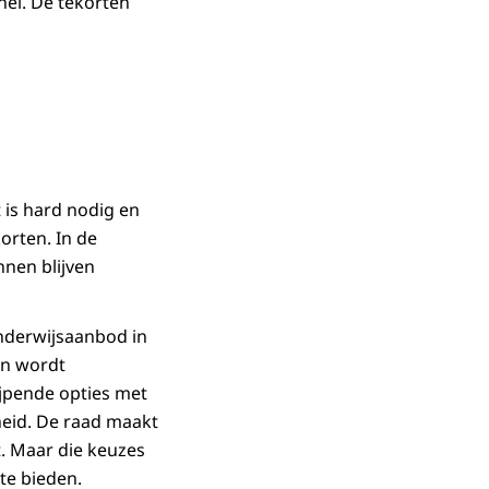
nel. De tekorten
 is hard nodig en
orten. In de
nnen blijven
onderwijsaanbod in
en wordt
ijpende opties met
kheid. De raad maakt
t. Maar die keuzes
te bieden.