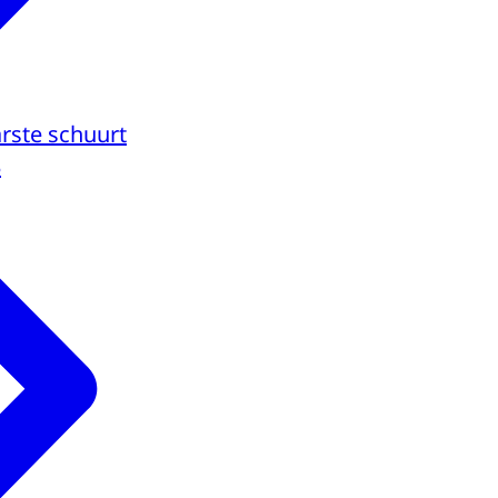
arste schuurt
3