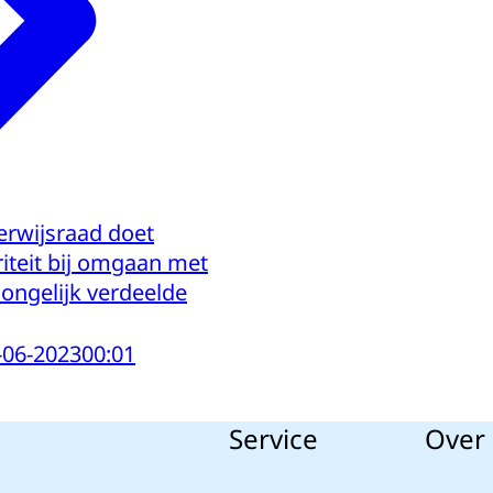
erwijsraad doet
riteit bij omgaan met
ngelijk verdeelde
-06-2023
00:01
Service
Over 