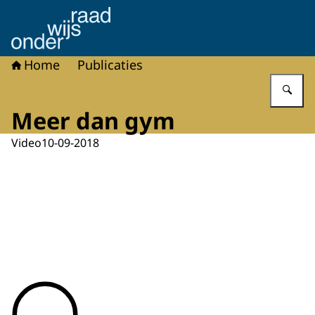
Naar de homepage van Onderwijsraad
Home
Publicaties
Vu
Meer dan gym
Video
10-09-2018