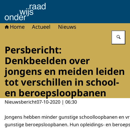
Naar de homepage van Onderwijsraad
Home
Actueel
Nieuws
Vu
Persbericht:
Denkbeelden over
jongens en meiden leiden
tot verschillen in school-
en beroepsloopbanen
Nieuwsbericht
07-10-2020 | 06:30
Jongens hebben minder gunstige schoolloopbanen en v
gunstige beroepsloopbanen. Hun opleidings- en beroep