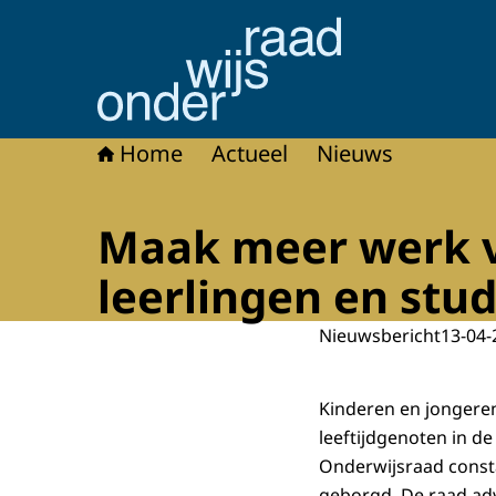
Naar de homepage van Onderwijsraad
Home
Actueel
Nieuws
Maak meer werk v
leerlingen en stu
Nieuwsbericht
13-04-
Kinderen en jongeren
leeftijdgenoten in d
Onderwijsraad constat
geborgd. De raad adv