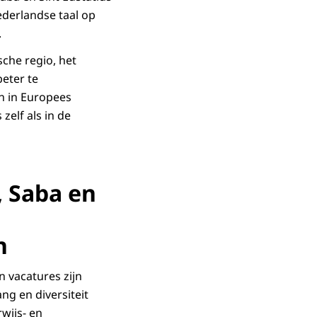
ederlandse taal op
.
che regio, het
beter te
n in Europees
zelf als in de
, Saba en
n
 vacatures zijn
ng en diversiteit
wijs- en