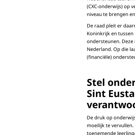
(CXC-onderwijs) op v
niveau te brengen en
De raad pleit er daa
Koninkrijk en tussen 
ondersteunen. Deze r
Nederland. Op die laa
(financiële) onderste
Stel onde
Sint Eusta
verantwoo
De druk op onderwijs
moeilijk te vervulle
toenemende leerling