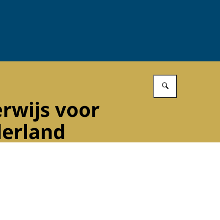
Vul in wat 
rwijs voor
derland