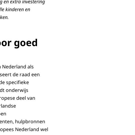
g en extra investering
le kinderen en
aken.
oor goed
h Nederland als
seert de raad een
e specifieke
dt onderwijs
uropese deel van
rlandse
ben
menten, hulpbronnen
ropees Nederland wel