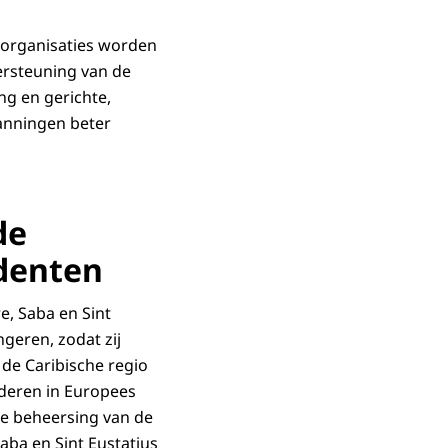
sorganisaties worden
ersteuning van de
ng en gerichte,
anningen beter
de
denten
e, Saba en Sint
geren, zodat zij
de Caribische regio
uderen in Europees
te beheersing van de
aba en Sint Eustatius