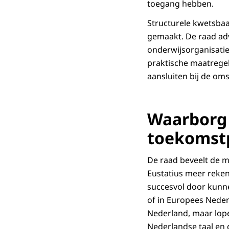
toegang hebben.
Structurele kwetsba
gemaakt. De raad ad
onderwijsorganisatie
praktische maatrege
aansluiten bij de o
Waarborg 
toekomstp
De raad beveelt de mi
Eustatius meer reken
succesvol door kunne
of in Europees Neder
Nederland, maar lope
Nederlandse taal en 