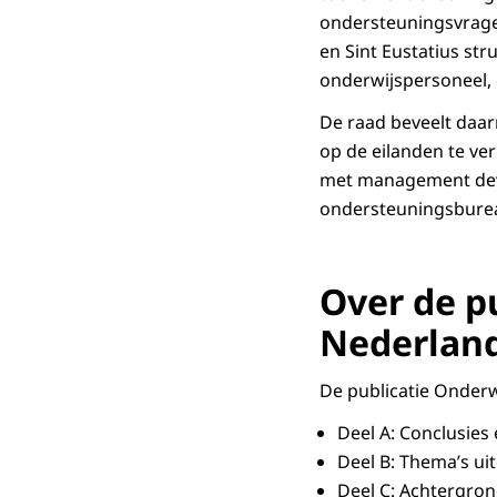
ondersteuningsvragen
en Sint Eustatius st
onderwijspersoneel, 
De raad beveelt daar
op de eilanden te ve
met management dev
ondersteuningsbure
Over de pu
Nederlan
De publicatie Onderwi
Deel A: Conclusies
Deel B: Thema’s uit
Deel C: Achtergro