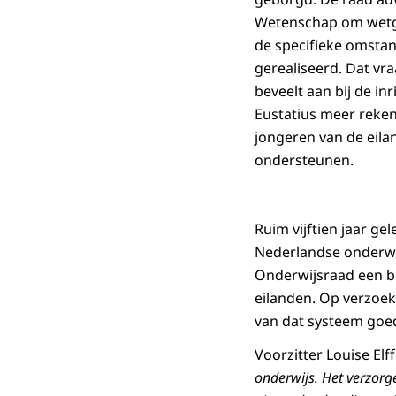
Wetenschap om wetgev
de specifieke omsta
gerealiseerd. Dat vr
beveelt aan bij de in
Eustatius meer reke
jongeren van de eila
ondersteunen.
Ruim vijftien jaar g
Nederlandse onderwij
Onderwijsraad een b
eilanden. Op verzoek
van dat systeem goed
Voorzitter Louise Elf
onderwijs. Het verzorg