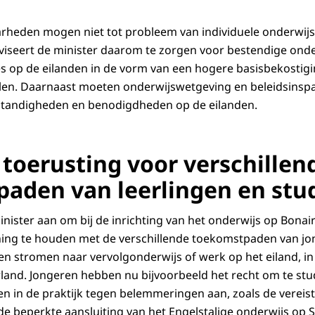
arheden mogen niet tot probleem van individuele onderwij
viseert de minister daarom te zorgen voor bestendige ond
s op de eilanden in de vorm van een hogere basisbekostigi
len. Daarnaast moeten onderwijswetgeving en beleidsinsp
mstandigheden en benodigdheden op de eilanden.
toerusting voor verschillen
aden van leerlingen en stu
nister aan om bij de inrichting van het onderwijs op Bonair
ing te houden met de verschillende toekomstpaden van jon
n stromen naar vervolgonderwijs of werk op het eiland, in 
land. Jongeren hebben nu bijvoorbeeld het recht om te st
n in de praktijk tegen belemmeringen aan, zoals de vereis
de beperkte aansluiting van het Engelstalige onderwijs op S