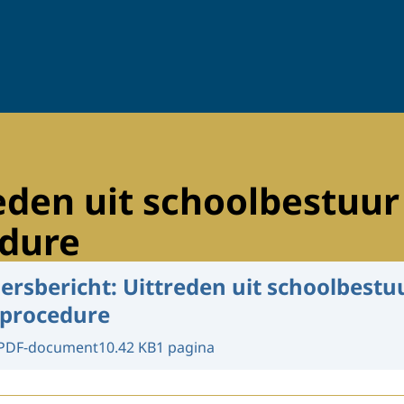
reden uit schoolbestuu
edure
ersbericht: Uittreden uit schoolbest
 procedure
PDF-document
10.42 KB
1 pagina