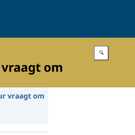
Vul in wat 
r vraagt om
uur vraagt om