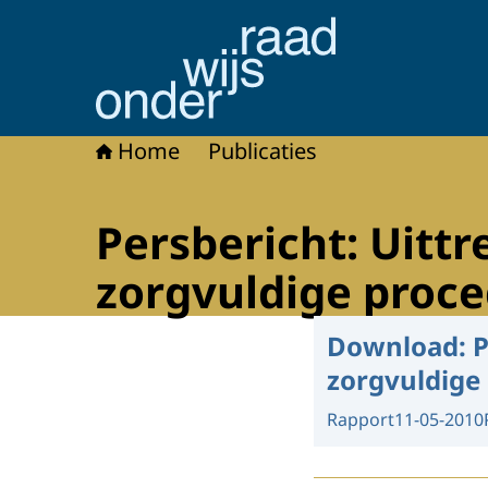
Naar de homepage van Onderwijsraad
Home
Publicaties
Persbericht: Uitt
zorgvuldige proc
Download:
P
zorgvuldige
Rapport
11-05-2010