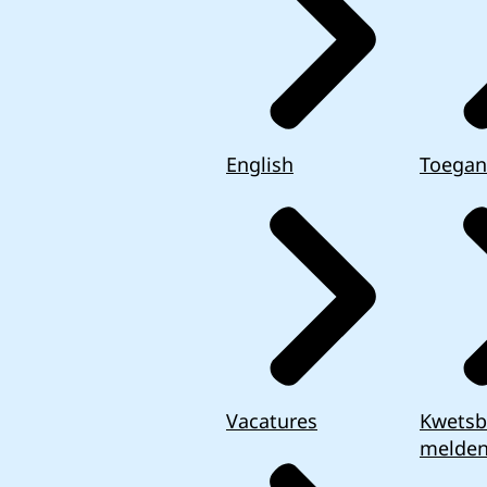
English
Toegan
Vacatures
Kwetsb
melde