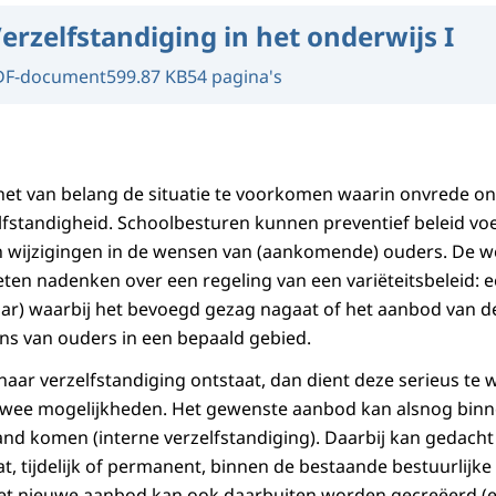
erzelfstandiging in het onderwijs I
DF-document
599.87 KB
54 pagina's
 het van belang de situatie te voorkomen waarin onvrede ont
lfstandigheid. Schoolbesturen kunnen preventief beleid voe
 wijzigingen in de wensen van (aankomende) ouders. De we
eten nadenken over een regeling van een variëteitsbeleid: e
 jaar) waarbij het bevoegd gezag nagaat of het aanbod van d
s van ouders in een bepaald gebied.
naar verzelfstandiging ontstaat, dan dient deze serieus t
 twee mogelijkheden. Het gewenste aanbod kan alsnog binn
and komen (interne verzelfstandiging). Daarbij kan gedach
 tijdelijk of permanent, binnen de bestaande bestuurlijke
het nieuwe aanbod kan ook daarbuiten worden gecreëerd (