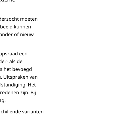
nderzocht moeten
n beeld kunnen
 ander of nieuw
hapsraad een
der- als de
ds het bevoegd
e. Uitspraken van
fstandiging. Het
edenen zijn. Bij
ag.
schillende varianten