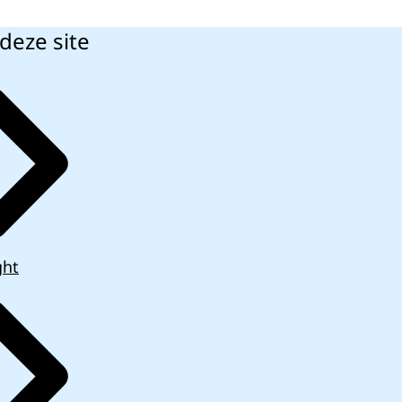
deze site
ght