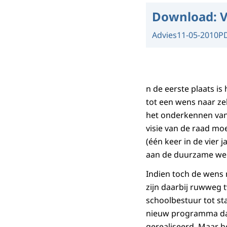
Download:
V
Advies
11-05-2010
P
n de eerste plaats is
tot een wens naar ze
het onderkennen van
visie van de raad mo
(één keer in de vier
aan de duurzame wen
Indien toch de wens 
zijn daarbij ruwweg
schoolbestuur tot st
nieuw programma dat,
gerealiseerd. Maar 