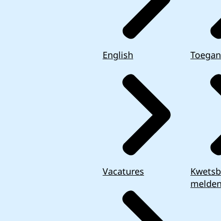
English
Toegan
Vacatures
Kwetsb
melde