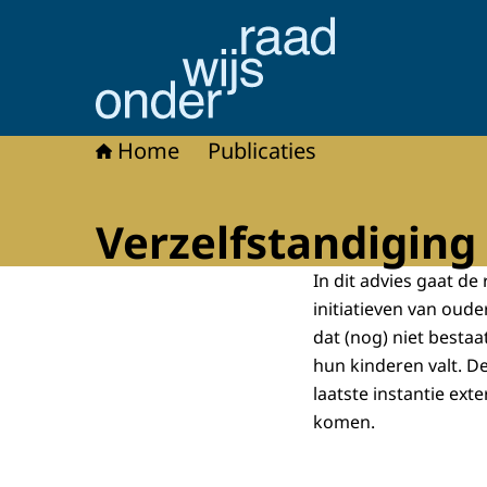
Naar de homepage van Onderwijsraad
Home
Publicaties
Verzelfstandiging 
In dit advies gaat d
initiatieven van oud
dat (nog) niet besta
hun kinderen valt. D
laatste instantie ext
komen.