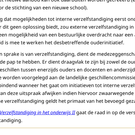
or de stichting van een nieuwe school).
g dat mogelijkheden tot interne verzelfstandiging eerst o
dit geen oplossing biedt, zou externe verzelfstandiging i
 een mogelijkheid van een bestuurlijke overdracht naar een
id is mee te werken het desbetreffende ouderinitiatief.
rin sprake is van verzelfstandiging, dient de medezeggensc
 de pap te hebben. Er dient draagvlak te zijn bij zowel de ou
geschillen tussen enerzijds ouders en docenten en anderzij
ie worden voorgelegd aan de landelijke geschillencommissi
bindend wanneer het gaat om initiatieven tot interne verzel
van deze uitspraak afwijken indien hiervoor zwaarwegende r
rne verzelfstandiging geldt het primaat van het bevoegd gez
Verzelfstandiging in het onderwijs II
gaat de raad in op de ver
tandiging.