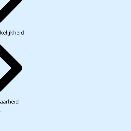
kelijkheid
aarheid
n