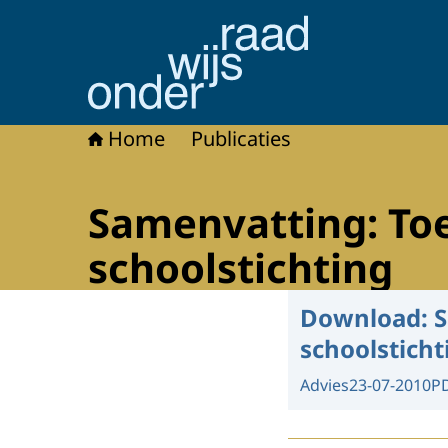
Naar de homepage van Onderwijsraad
Home
Publicaties
Samenvatting: Toe
schoolstichting
Download:
S
schoolsticht
Advies
23-07-2010
P