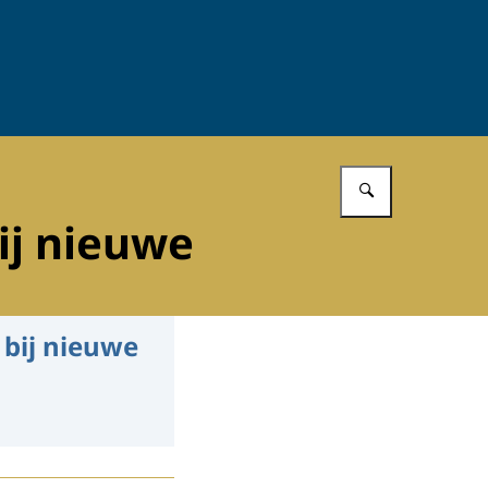
Vul in wat 
ij nieuwe
 bij nieuwe