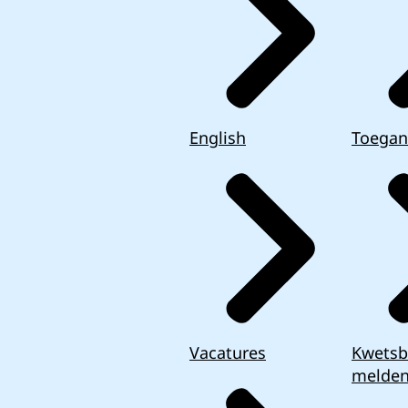
English
Toegan
Vacatures
Kwetsb
melde