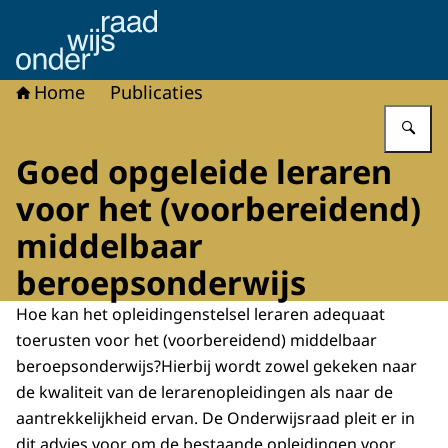
Naar de homepage van Onderwijsraad
Home
Publicaties
Vu
Goed opgeleide leraren
voor het (voorbereidend)
middelbaar
beroepsonderwijs
Hoe kan het opleidingenstelsel leraren adequaat
toerusten voor het (voorbereidend) middelbaar
beroepsonderwijs?Hierbij wordt zowel gekeken naar
de kwaliteit van de lerarenopleidingen als naar de
aantrekkelijkheid ervan. De Onderwijsraad pleit er in
dit advies voor om de bestaande opleidingen voor