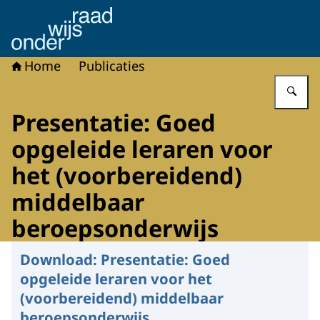
Naar de homepage van Onderwijsraad
Home
Publicaties
Vu
Presentatie: Goed
opgeleide leraren voor
het (voorbereidend)
middelbaar
beroepsonderwijs
Download:
Presentatie: Goed
opgeleide leraren voor het
(voorbereidend) middelbaar
beroepsonderwijs