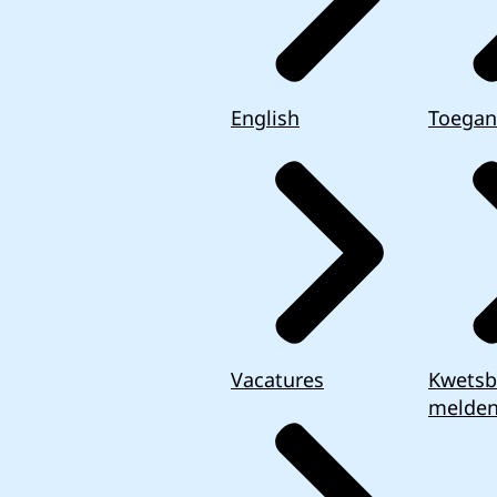
English
Toegan
Vacatures
Kwetsb
melde