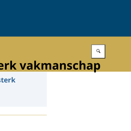
Vul in wat 
terk vakmanschap
sterk