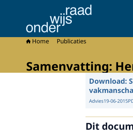
Naar de homepage van Onderwijsraad
Home
Publicaties
Samenvatting: H
Download:
S
vakmansch
Advies
19-06-2015
P
Dit docume