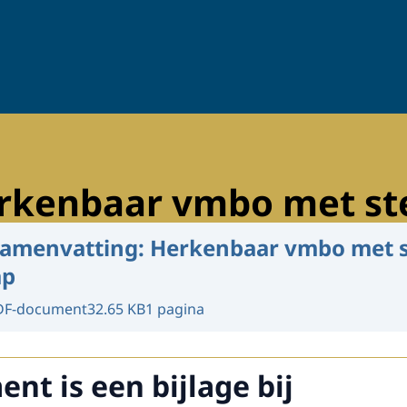
erkenbaar vmbo met s
amenvatting: Herkenbaar vmbo met 
ap
DF-document
32.65 KB
1 pagina
nt is een bijlage bij