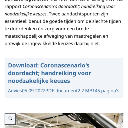
rapport
Coronascenario's doordacht; handreiking voor
noodzakelijke keuzes
. Twee aandachtspunten zijn
essentieel: benut de goede tijden om de slechte tijden
te doordenken én zorg voor een brede
maatschappelijke afweging van maatregelen en
ontwijk de ingewikkelde keuzes daarbij niet.
Download:
Coronascenario's
doordacht; handreiking voor
noodzakelijke keuzes
Advies
05-09-2022
PDF-document
2.2 MB
145 pagina's
Vergroot afbeelding mbo-studenten in praktijkles