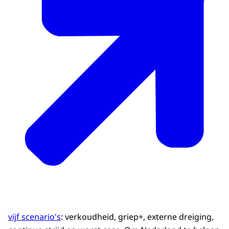
vijf scenario's
: verkoudheid, griep+, externe dreiging,