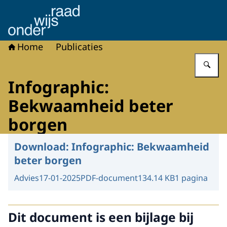
Naar de homepage van Onderwijsraad
Home
Publicaties
Vu
Infographic:
Bekwaamheid beter
borgen
Download:
Infographic: Bekwaamheid
beter borgen
Advies
17-01-2025
PDF-document
134.14 KB
1 pagina
Dit document is een bijlage bij