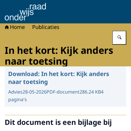
Naar de homepage van Onderwijsraad
Home
Publicaties
Vu
In het kort: Kijk anders
naar toetsing
Download:
In het kort: Kijk anders
naar toetsing
Advies
28-05-2026
PDF-document
286.24 KB
4
pagina's
Dit document is een bijlage bij