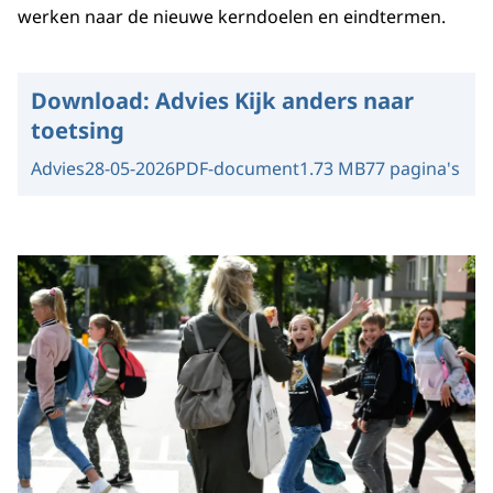
werken naar de nieuwe kerndoelen en eindtermen.
Download:
Advies Kijk anders naar
toetsing
Advies
28-05-2026
PDF-document
1.73 MB
77 pagina's